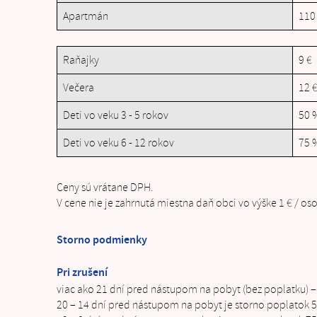
Apartmán
110 
Raňajky
9 €
Večera
12 
Deti vo veku 3 - 5 rokov
50 
Deti vo veku 6 - 12 rokov
75 
Ceny sú vrátane DPH.
V cene nie je zahrnutá miestna daň obci vo výške 1 € / oso
Storno podmienky
Pri zrušení
viac ako 21 dní pred nástupom na pobyt (bez poplatku) 
20 – 14 dní pred nástupom na pobyt je storno poplatok 